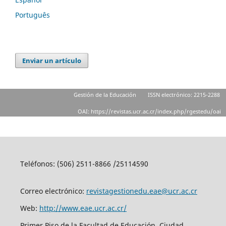
Português
Enviar un artículo
Gestión de la Educación
ISSN electrónico: 2215-2288
OAI: https://revistas.ucr.ac.cr/index.php/rgestedu/oai
Teléfonos: (506) 2511-8866 /25114590
Correo electrónico:
revistagestionedu.eae@ucr.ac.cr
Web:
http://www.eae.ucr.ac.cr/
Primer Piso de la Facultad de Educación, Ciudad