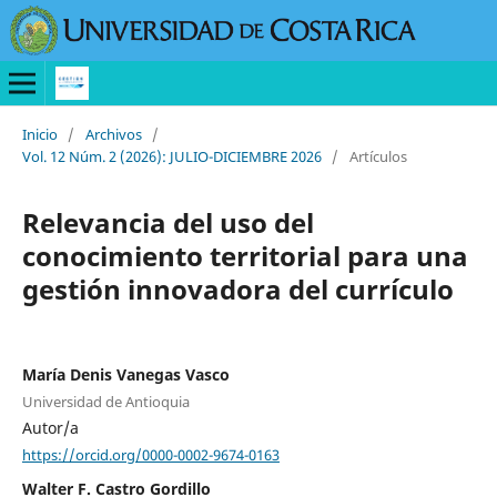
Inicio
/
Archivos
/
Vol. 12 Núm. 2 (2026): JULIO-DICIEMBRE 2026
/
Artículos
Relevancia del uso del
conocimiento territorial para una
gestión innovadora del currículo
María Denis Vanegas Vasco
Universidad de Antioquia
Autor/a
https://orcid.org/0000-0002-9674-0163
Walter F. Castro Gordillo