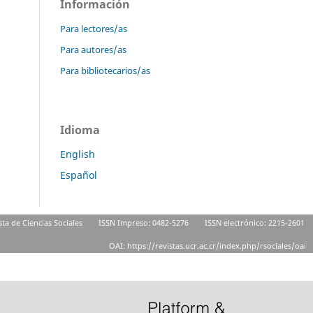
Información
Para lectores/as
Para autores/as
Para bibliotecarios/as
Idioma
English
Español
sta de Ciencias Sociales
ISSN Impreso: 0482-5276
ISSN electrónico: 2215-2601
OAI: https://revistas.ucr.ac.cr/index.php/rsociales/oai