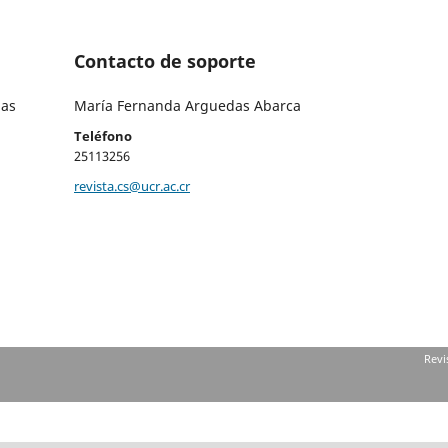
Contacto de soporte
das
María Fernanda Arguedas Abarca
Teléfono
25113256
revista.cs@ucr.ac.cr
Revi