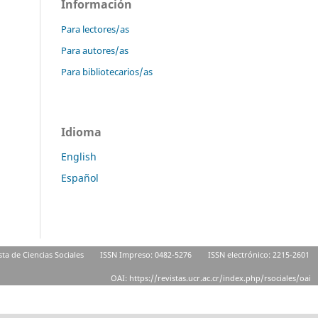
Información
Para lectores/as
Para autores/as
Para bibliotecarios/as
Idioma
English
Español
sta de Ciencias Sociales
ISSN Impreso: 0482-5276
ISSN electrónico: 2215-2601
OAI: https://revistas.ucr.ac.cr/index.php/rsociales/oai