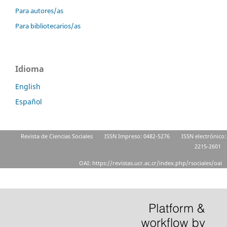
Para autores/as
Para bibliotecarios/as
Idioma
English
Español
Revista de Ciencias Sociales
ISSN Impreso: 0482-5276
ISSN electrónico:
2215-2601
OAI: https://revistas.ucr.ac.cr/index.php/rsociales/oai