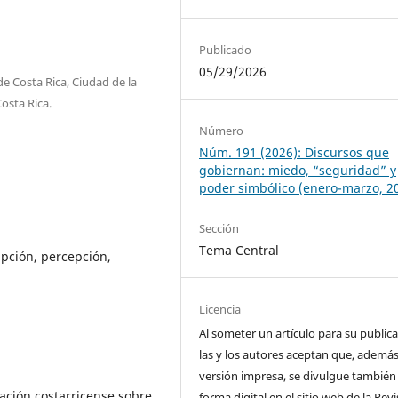
Publicado
05/29/2026
de Costa Rica, Ciudad de la
osta Rica.
Número
Núm. 191 (2026): Discursos que
gobiernan: miedo, “seguridad” y
poder simbólico (enero-marzo, 2
Sección
Tema Central
upción, percepción,
Licencia
Al someter un artículo para su publica
las y los autores aceptan que, además
versión impresa, se divulgue también
lación costarricense sobre
forma digital en el sitio web de la Revi