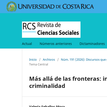
Actual
Números anteriores
Dictaminadores
Inicio
/
Archivos
/
Núm. 191 (2026): Discursos que
Tema Central
Más allá de las fronteras: 
criminalidad
Valeria Seballos-Mora