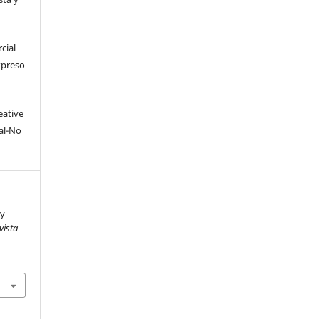
cial
xpreso
eative
al-No
 y
vista