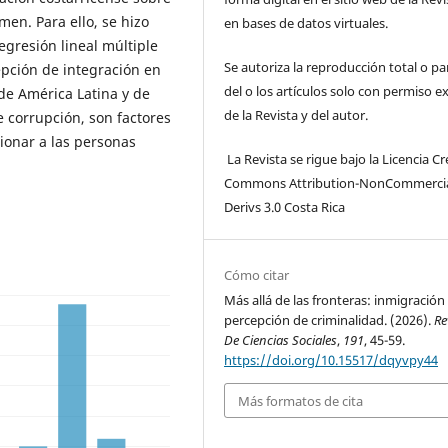
en. Para ello, se hizo
en bases de datos virtuales.
egresión lineal múltiple
Se autoriza la reproducción total o par
epción de integración en
del o los artículos solo con permiso e
 de América Latina y de
de la Revista y del autor.
e corrupción, son factores
cionar a las personas
La Revista se rigue bajo la Licencia Cr
Commons Attribution-NonCommerci
Derivs 3.0 Costa Rica
Cómo citar
Más allá de las fronteras: inmigración
percepción de criminalidad. (2026).
Re
De Ciencias Sociales
,
191
, 45-59.
https://doi.org/10.15517/dqyvpy44
Más formatos de cita