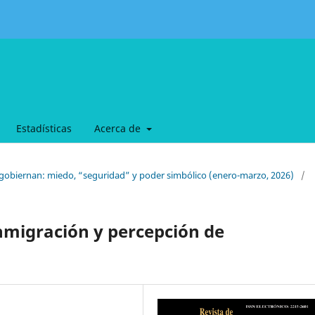
Estadísticas
Acerca de
 gobiernan: miedo, “seguridad” y poder simbólico (enero-marzo, 2026)
/
inmigración y percepción de