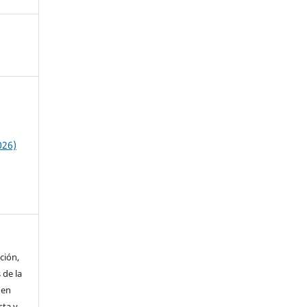
026)
ción,
 de la
 en
sta y