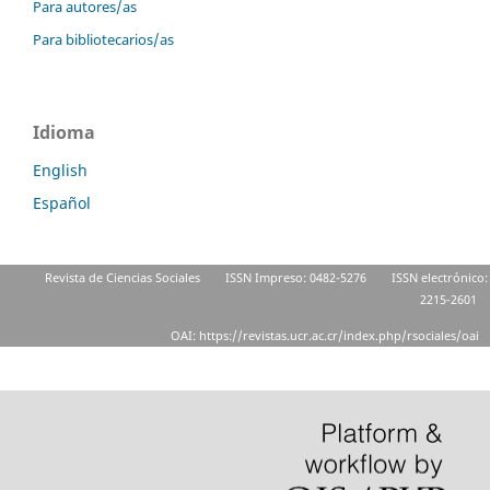
Para autores/as
Para bibliotecarios/as
Idioma
English
Español
Revista de Ciencias Sociales
ISSN Impreso: 0482-5276
ISSN electrónico:
2215-2601
OAI: https://revistas.ucr.ac.cr/index.php/rsociales/oai