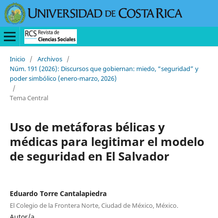
Inicio
/
Archivos
/
Núm. 191 (2026): Discursos que gobiernan: miedo, “seguridad” y
poder simbólico (enero-marzo, 2026)
/
Tema Central
Uso de metáforas bélicas y
médicas para legitimar el modelo
de seguridad en El Salvador
Eduardo Torre Cantalapiedra
El Colegio de la Frontera Norte, Ciudad de México, México.
Autor/a