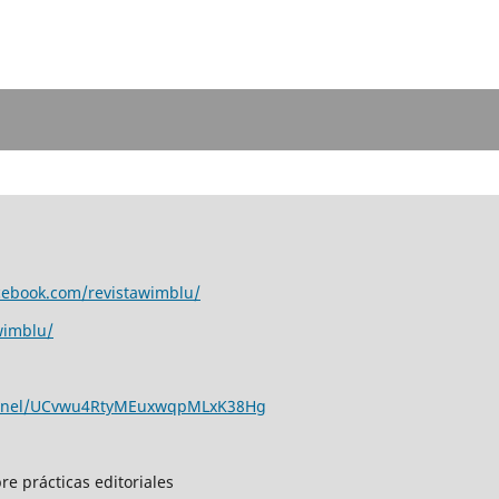
cebook.com/revistawimblu/
wimblu/
annel/UCvwu4RtyMEuxwqpMLxK38Hg
re prácticas editoriales