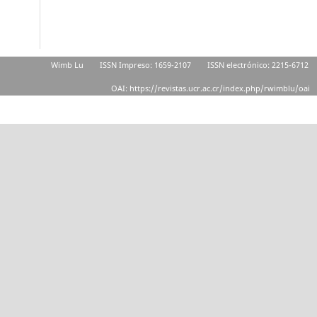
Wimb Lu
ISSN Impreso: 1659-2107
ISSN electrónico: 2215-6712
OAI: https://revistas.ucr.ac.cr/index.php/rwimblu/oai