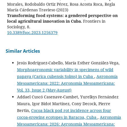
Morales, Rodobaldo Ortiz Pérez, Rosa Acosta Roca, Regla
María Cárdenas Travieso
(2023)
Transforming food systems: a gendered perspective on
local agricultural innovation in Cuba.
Frontiers in
Sociology, 8.
10.3389/fsoc.2023.1256379
Similar Articles
Jesús Rodríguez-Cabello, María Esther González-Vega,
Morphoagronomic variability in specimens of wild
papaya (Carica cubensis Solms) in Cuba
,
Agronomía
Mesoamericana: 2022: Agronomía Mesoamericana:
Vol. 33, Issue 2 (May-August)
Addael Cuscó Casenave-Cambet, Yurelkys Fernández
Maura, Igor Bidot Martínez, Cony Decock, Pierre
Bertin,
Cocoa black pod rot incidence across four
cocoa-growing ecotopes in Baracoa, Cuba
,
Agronomía
Mesoamericana: 2026: Agronomía Mesoamericana: