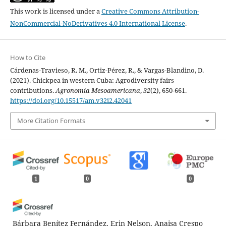
This work is licensed under a
Creative Commons Attribution-
NonCommercial-NoDerivatives 4.0 International License
.
How to Cite
Cárdenas-Travieso, R. M., Ortiz-Pérez, R., & Vargas-Blandino, D.
(2021). Chickpea in western Cuba: Agrodiversity fairs
contributions.
Agronomía Mesoamericana
,
32
(2), 650-661.
https://doi.org/10.15517/am.v32i2.42041
More Citation Formats
1
0
0
Bárbara Benítez Fernández, Erin Nelson, Anaisa Crespo