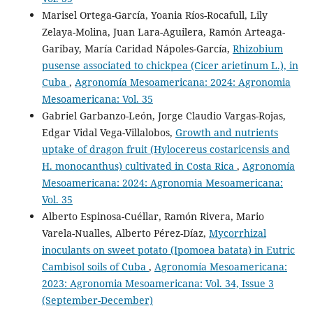
Marisel Ortega-García, Yoania Ríos-Rocafull, Lily
Zelaya-Molina, Juan Lara-Aguilera, Ramón Arteaga-
Garibay, María Caridad Nápoles-García,
Rhizobium
pusense associated to chickpea (Cicer arietinum L.), in
Cuba
,
Agronomía Mesoamericana: 2024: Agronomia
Mesoamericana: Vol. 35
Gabriel Garbanzo-León, Jorge Claudio Vargas-Rojas,
Edgar Vidal Vega-Villalobos,
Growth and nutrients
uptake of dragon fruit (Hylocereus costaricensis and
H. monocanthus) cultivated in Costa Rica
,
Agronomía
Mesoamericana: 2024: Agronomia Mesoamericana:
Vol. 35
Alberto Espinosa-Cuéllar, Ramón Rivera, Mario
Varela-Nualles, Alberto Pérez-Díaz,
Mycorrhizal
inoculants on sweet potato (Ipomoea batata) in Eutric
Cambisol soils of Cuba
,
Agronomía Mesoamericana:
2023: Agronomia Mesoamericana: Vol. 34, Issue 3
(September-December)