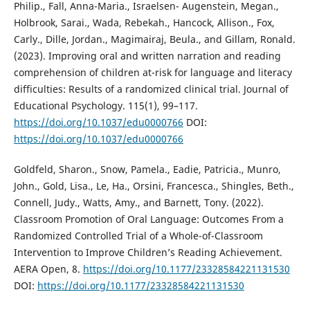
Philip., Fall, Anna-Maria., Israelsen- Augenstein, Megan.,
Holbrook, Sarai., Wada, Rebekah., Hancock, Allison., Fox,
Carly., Dille, Jordan., Magimairaj, Beula., and Gillam, Ronald.
(2023). Improving oral and written narration and reading
comprehension of children at-risk for language and literacy
difficulties: Results of a randomized clinical trial. Journal of
Educational Psychology. 115(1), 99–117.
https://doi.org/10.1037/edu0000766
DOI:
https://doi.org/10.1037/edu0000766
Goldfeld, Sharon., Snow, Pamela., Eadie, Patricia., Munro,
John., Gold, Lisa., Le, Ha., Orsini, Francesca., Shingles, Beth.,
Connell, Judy., Watts, Amy., and Barnett, Tony. (2022).
Classroom Promotion of Oral Language: Outcomes From a
Randomized Controlled Trial of a Whole-of-Classroom
Intervention to Improve Children’s Reading Achievement.
AERA Open, 8.
https://doi.org/10.1177/23328584221131530
DOI:
https://doi.org/10.1177/23328584221131530