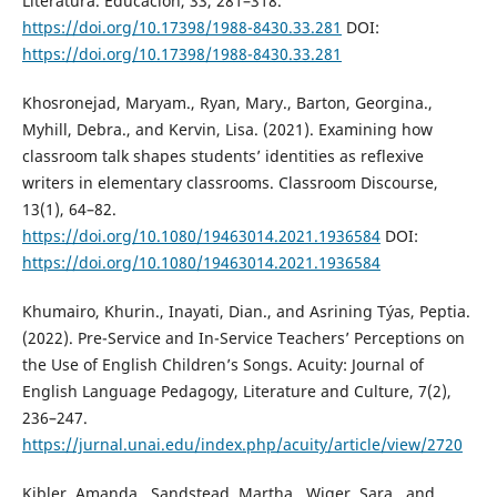
Literatura. Educación, 33, 281–318.
https://doi.org/10.17398/1988-8430.33.281
DOI:
https://doi.org/10.17398/1988-8430.33.281
Khosronejad, Maryam., Ryan, Mary., Barton, Georgina.,
Myhill, Debra., and Kervin, Lisa. (2021). Examining how
classroom talk shapes students’ identities as reflexive
writers in elementary classrooms. Classroom Discourse,
13(1), 64–82.
https://doi.org/10.1080/19463014.2021.1936584
DOI:
https://doi.org/10.1080/19463014.2021.1936584
Khumairo, Khurin., Inayati, Dian., and Asrining Týas, Peptia.
(2022). Pre-Service and In-Service Teachers’ Perceptions on
the Use of English Children’s Songs. Acuity: Journal of
English Language Pedagogy, Literature and Culture, 7(2),
236–247.
https://jurnal.unai.edu/index.php/acuity/article/view/2720
Kibler, Amanda., Sandstead, Martha., Wiger, Sara., and