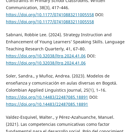
Constraints in Primary School Classrooms. Written
Communication, 38(3), 417–446.
https://doi.org/10.1177/07410883211005558
DOI:
https://doi.org/10.1177/07410883211005558
Sabnani, Robbie Lee. (2024). Strategy Instruction and
Enhancement of Young Learners’ Speaking Skills. Language
Teaching Research Quarterly, 41, 67–80.
https://doi.org/10.32038/ltrq.2024.41.06
DOI:
https://doi.org/10.32038/ltrq.2024.41.06
Soler, Sandra., y Muñoz, Andrea. (2023). Modelos de
enseñanza y comunicación en aulas diversas en Bogotá.
Colombian Applied Linguistics Journal, 25(1), 1–16.
https://doi.org/10.14483/22487085.18891
DOI:
https://doi.org/10.14483/22487085.18891
Valdez-Esquivel, Walter., y Pérez-Azahuanche, Manuel.
(2021). Las competencias comunicativas como factor
fundamental para el desarrollo social. Polo del conocimient.