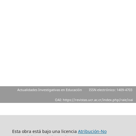
Actualidades Investigativas en Educación
ISSN electrónico: 1409-4703
OAI: https://revistas.ucr.ac.cr/index.php/raie/oai
Esta obra está bajo una licencia
Atribución-No