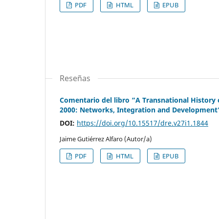
PDF
HTML
EPUB
Reseñas
Comentario del libro “A Transnational History o
2000: Networks, Integration and Development” 
DOI:
https://doi.org/10.15517/dre.v27i1.1844
Jaime Gutiérrez Alfaro (Autor/a)
PDF
HTML
EPUB