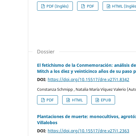
PDF (Inglés)
PDF
HTML (Inglés
Dossier
El fetichismo de la Conmemoración: análisis de 
Mitch a los diez y veinticinco años de su paso
DOI:
https://doi.org/10.15517/dre.v27i1.8342
Constanza Schmipp , Natalia María Víquez Valerio (Aut
PDF
HTML
EPUB
Plantaciones de muerte: monocultivos, agrotóx
Villalobos
DOI:
https://doi.org/10.15517/dre.v27i1.2363