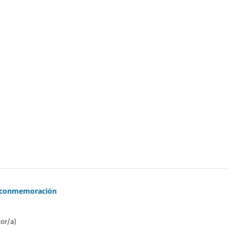
de conmemoración
tor/a)