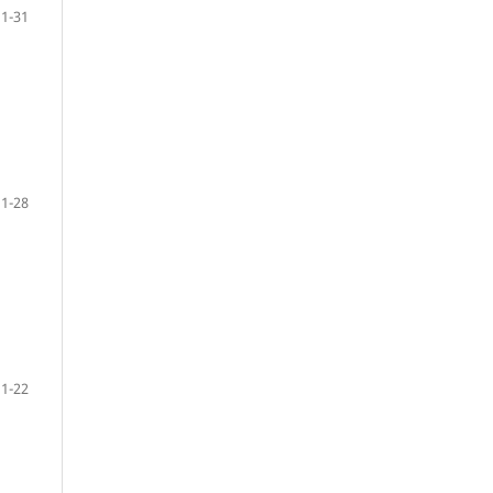
1-31
1-28
1-22