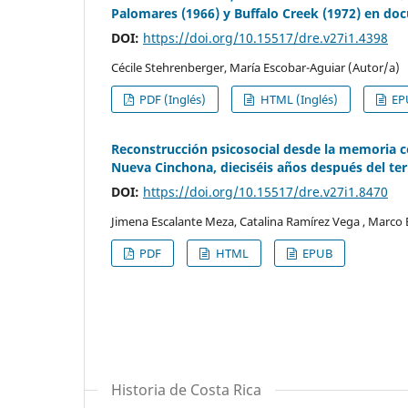
Palomares (1966) y Buffalo Creek (1972) en do
DOI:
https://doi.org/10.15517/dre.v27i1.4398
Cécile Stehrenberger, María Escobar-Aguiar (Autor/a)
PDF (Inglés)
HTML (Inglés)
EPU
Reconstrucción psicosocial desde la memoria co
Nueva Cinchona, dieciséis años después del te
DOI:
https://doi.org/10.15517/dre.v27i1.8470
Jimena Escalante Meza, Catalina Ramírez Vega , Marco
PDF
HTML
EPUB
Historia de Costa Rica