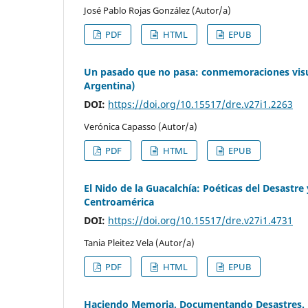
José Pablo Rojas González (Autor/a)
PDF
HTML
EPUB
Un pasado que no pasa: conmemoraciones visual
Argentina)
DOI:
https://doi.org/10.15517/dre.v27i1.2263
Verónica Capasso (Autor/a)
PDF
HTML
EPUB
El Nido de la Guacalchía: Poéticas del Desastre
Centroamérica
DOI:
https://doi.org/10.15517/dre.v27i1.4731
Tania Pleitez Vela (Autor/a)
PDF
HTML
EPUB
Haciendo Memoria, Documentando Desastres. 