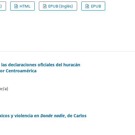
)
HTML
EPUB (Inglés)
EPUB
las declaraciones oficiales del huracán
 por Centroamérica
or/a)
icos y violencia en
Donde nadie
, de Carlos