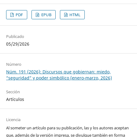
PDF
EPUB
HTML
Publicado
05/29/2026
Número
Núm. 191 (2026): Discursos que gobiernan: miedo,
“seguridad” y poder simbólico (enero-marzo, 2026)
Sección
Artículos
Licencia
Al someter un artículo para su publicación, las y los autores aceptan
que, además de la versión impresa, se divulgue también en forma