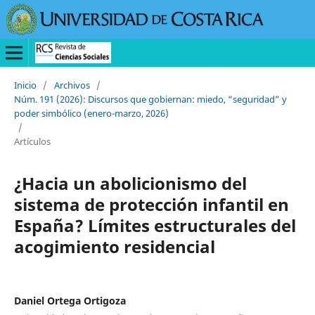
Inicio
/
Archivos
/
Núm. 191 (2026): Discursos que gobiernan: miedo, “seguridad” y
poder simbólico (enero-marzo, 2026)
/
Artículos
¿Hacia un abolicionismo del
sistema de protección infantil en
España? Límites estructurales del
acogimiento residencial
Daniel Ortega Ortigoza