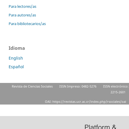
Para lectores/as
Para autores/as
Para bibliotecarios/as
Idioma
English
Español
Revista de Ciencias Sociales
ISSN Impreso: 0482-5276
ISSN electrónico:
2215-2601
OAI: https://revistas.ucr.ac.cr/index.php/rsociales/oai