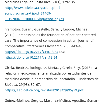
Medicina Legal de Costa Rica, 21(1), 129-136.
http://www.scielo.sa.cr/scielo.php?
script=sci_arttext&pid=S1409-
00152004000100009&lng=en&tlng=es
Frampton, Susan., Guastello, Sara., y Lepore, Michael.
(2013). Compassion as the foundation of patient-centered
care: The importance of compassion in action. Journal of
Comparative Effectiveness Research, 2(5), 443–455.
https://doi.org/10.2217/CER.13.54
DOI:
https://doi.org/10.2217/cer.13.54
Girela, Beatriz., Rodríguez, María., y Girela, Eloy. (2018). La
relación médico-paciente analizada por estudiantes de
medicina desde la perspectiva del portafolio. Cuadernos de
Bioética, 29(95), 59–67.
https://aebioetica.org/revistas/2018/29/95/59.pdf
Guinez-Molinos, Sergio., Martínez-Molina, Agustín., Gomar-