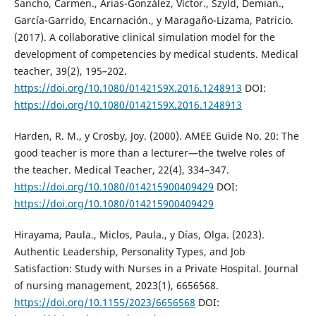
Sancho, Carmen., Arias-González, Víctor., Szyld, Demian.,
García-Garrido, Encarnación., y Maragaño-Lizama, Patricio.
(2017). A collaborative clinical simulation model for the
development of competencies by medical students. Medical
teacher, 39(2), 195–202.
https://doi.org/10.1080/0142159X.2016.1248913
DOI:
https://doi.org/10.1080/0142159X.2016.1248913
Harden, R. M., y Crosby, Joy. (2000). AMEE Guide No. 20: The
good teacher is more than a lecturer—the twelve roles of
the teacher. Medical Teacher, 22(4), 334–347.
https://doi.org/10.1080/014215900409429
DOI:
https://doi.org/10.1080/014215900409429
Hirayama, Paula., Miclos, Paula., y Días, Olga. (2023).
Authentic Leadership, Personality Types, and Job
Satisfaction: Study with Nurses in a Private Hospital. Journal
of nursing management, 2023(1), 6656568.
https://doi.org/10.1155/2023/6656568
DOI: