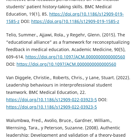
students’ patient history-taking skills. BMC Medical
Education, 19(1), 85.
https://doi.org/10.1186/s12909-019-
1585-z
DOI:
https://doi.org/10.1186/s12909-019-1585-z
Telio, Summer., Ajjawi, Rola., y Regehr, Glenn. (2015). The
“educational alliance” as a framework for reconceptualizing
feedback in medical education. Academic Medicine, 90(5),
609–614.
https://doi.org/10.1097/ACM.0000000000000560
DOI:
https://doi.org/10.1097/ACM.0000000000000560
Van Diggele, Christie., Roberts, Chris., y Lane, Stuart. (2022).
Leadership behaviours in interprofessional student
teamwork. BMC Medical Education, 22.
https://doi.org/10.1186/s12909-022-03923-5
DOI:
https://doi.org/10.1186/s12909-022-03923-5
Walumbwa, Fred., Avolio, Bruce., Gardner, William.,
Wernsing, Tara., y Peterson, Suzanne. (2008). Authentic
leadership: Development and validation of a theory-based