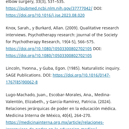
elbow surgery, 33(3), 531–535.
https://pubmed.ncbi.nlm.nih.gov/37777042/
DOI:
https://doi.org/10.1016/j.jse.2023.08.020
Knox, Sarah., y Burkard, Allan. (2009). Qualitative research
interviews. Psychotherapy research: journal of the Society
for Psychotherapy Research, 19(4-5), 566–575.
https://doi.org/10.1080/10503300802702105
DOI:
https://doi.org/10.1080/10503300802702105
Lincoln, Yvonna., y Guba, Egon. (1985). Naturalistic inquiry.
SAGE Publications. DOI:
https://doi.org/10.1016/0147-
1767(85)90062-8
Lugo-Machado, Juan., Escobar-Morales, Ana., Medina-
Valentón, Elizabeth., y García-Ramírez, Patricia. (2024).
Relaciones jerárquicas de poder en la educación médica.
Medicina Interna de México, 40(4), 264–270.
https://medicinainterna.org.mx/article/relaciones-