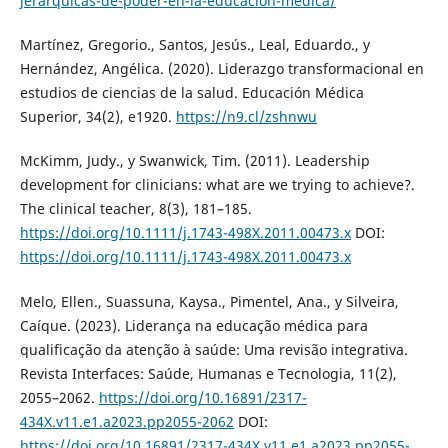
jerarquicas-de-poder-en-la-educacion-medica/
Martínez, Gregorio., Santos, Jesús., Leal, Eduardo., y
Hernández, Angélica. (2020). Liderazgo transformacional en
estudios de ciencias de la salud. Educación Médica
Superior, 34(2), e1920.
https://n9.cl/zshnwu
McKimm, Judy., y Swanwick, Tim. (2011). Leadership
development for clinicians: what are we trying to achieve?.
The clinical teacher, 8(3), 181–185.
https://doi.org/10.1111/j.1743-498X.2011.00473.x
DOI:
https://doi.org/10.1111/j.1743-498X.2011.00473.x
Melo, Ellen., Suassuna, Kaysa., Pimentel, Ana., y Silveira,
Caíque. (2023). Liderança na educação médica para
qualificação da atenção à saúde: Uma revisão integrativa.
Revista Interfaces: Saúde, Humanas e Tecnologia, 11(2),
2055–2062.
https://doi.org/10.16891/2317-
434X.v11.e1.a2023.pp2055-2062
DOI:
https://doi.org/10.16891/2317-434X.v11.e1.a2023.pp2055-