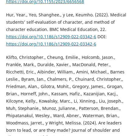
https://doi.org/10.1155/2023/6656568
Hur, Year., Yeo, Shanghee., y Lee, Keumho. (2022). Medical
students’ self-evaluation of character, and method of
character education. BMC Medical Education, 22.
https://doi.org/10.1186/s12909-022-03342-6
DOI:
https://doi.org/10.1186/s12909-022-03342-6
Klifto, Christopher., Cheung, Emilie., Holcomb, Jason.,
Frankle, Mark., Duralde, Xavier., MacDonald, Peter.,
Ricchetti, Eric., Aibinder, William., Amini, Michael., Barnes
Leslie., Byram, Ian., Chalmers, P., Chuinard, Christopher,,
Friedman, Alan., Gilotra, Mohit., Gregory, James., Grogan,
Brian., Horneff, John., Kassam, Hafiz., Kazanijian, Kacj.,
Kilcoyne, Kelly., Kowalsky, Marc., Li, Xinning., Liu, Joseph.,
Muh, Stephanie., Munoz, Julianne., Patterson, Brendan.,
Phipatanakul, Wesley., Ward, Abner., Waterman, Brian.,
Woodmass, Jarret., y Wright, Melissa. (2024). Are leaders
born to lead, or are they made? Journal of shoulder and