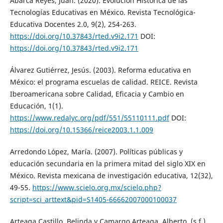
Abarca Reyes, Juan. (2020). Evolución Histórica de las
Tecnologías Educativas en México. Revista Tecnológica-
Educativa Docentes 2.0, 9(2), 254-263.
https://doi.org/10.37843/rted.v9i2.171
DOI:
https://doi.org/10.37843/rted.v9i2.171
Álvarez Gutiérrez, Jesús. (2003). Reforma educativa en
México: el programa escuelas de calidad. REICE. Revista
Iberoamericana sobre Calidad, Eficacia y Cambio en
Educación, 1(1).
https://www.redalyc.org/pdf/551/55110111.pdf
DOI:
https://doi.org/10.15366/reice2003.1.1.009
Arredondo López, María. (2007). Políticas públicas y
educación secundaria en la primera mitad del siglo XIX en
México. Revista mexicana de investigación educativa, 12(32),
49-55.
https://www.scielo.org.mx/scielo.php?
script=sci_arttext&pid=S1405-66662007000100037
Arteaga Castillo, Belinda y Camargo Arteaga, Alberto. (s.f.).