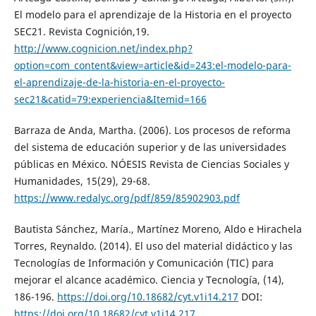
El modelo para el aprendizaje de la Historia en el proyecto
SEC21. Revista Cognición,19.
http://www.cognicion.net/index.php?
option=com_content&view=article&id=243:el-modelo-para-
el-aprendizaje-de-la-historia-en-el-proyecto-
sec21&catid=79:experiencia&Itemid=166
Barraza de Anda, Martha. (2006). Los procesos de reforma
del sistema de educación superior y de las universidades
públicas en México. NÓESIS Revista de Ciencias Sociales y
Humanidades, 15(29), 29-68.
https://www.redalyc.org/pdf/859/85902903.pdf
Bautista Sánchez, María., Martínez Moreno, Aldo e Hirachela
Torres, Reynaldo. (2014). El uso del material didáctico y las
Tecnologías de Información y Comunicación (TIC) para
mejorar el alcance académico. Ciencia y Tecnología, (14),
186-196.
https://doi.org/10.18682/cyt.v1i14.217
DOI:
https://doi.org/10.18682/cyt.v1i14.217