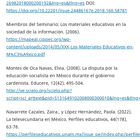
26982018000200192&lng=es&tlng=es
DOI:
https://doi.org/10.22201/iisue.24486167e.2018.160.58781
Miembros del Seminario: Los materiales educativos en la
sociedad de la información. (2006).
https://mapeal.cippec.org/wp-
content/uploads/2014/05/XXX-Los-Materiales-Educativos-en-
M%C3%A9xico.pdf
Montes de Oca Navas, Elvia. (2008). La disputa por la
educación socialista en México durante el gobierno
cardenista. Educere, 12(42), 495-504.
http://ve.scielo.org/scielo.php?
script=sci_arttext&pid=S131649102008000300010&lng=es&tlng
Navarrete Cazales, Zaira., y López Hernández, Paola. (2022).
La telesecundaria en México. Perfiles educativos, 44(178),
63-78.
https://perfileseducativos.unam.mx/iisue_pe/index.php/perfile