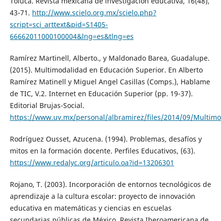
Toluca. Revista mexicana de investigación educativa, 16(48),
43-71.
http://www.scielo.org.mx/scielo.php?
script=sci_arttext&pid=S1405-
66662011000100004&lng=es&tlng=es
Ramírez Martinell, Alberto., y Maldonado Barea, Guadalupe.
(2015). Multimodalidad en Educación Superior. En Alberto
Ramírez Matinell y Miguel Angel Casillas (Comps.), Hablame
de TIC, V.2. Internet en Educación Superior (pp. 19-37).
Editorial Brujas-Social.
https://www.uv.mx/personal/albramirez/files/2014/09/Multim
Rodríguez Ousset, Azucena. (1994). Problemas, desafíos y
mitos en la formación docente. Perfiles Educativos, (63).
https://www.redalyc.org/articulo.oa?id=13206301
Rojano, T. (2003). Incorporación de entornos tecnológicos de
aprendizaje a la cultura escolar: proyecto de innovación
educativa en matemáticas y ciencias en escuelas
secundarias públicas de México. Revista Iberoamericana de