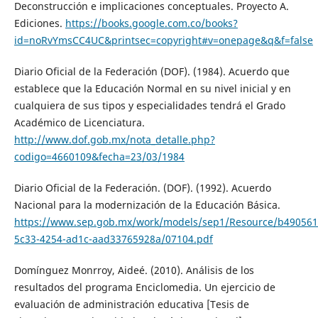
Deconstrucción e implicaciones conceptuales. Proyecto A.
Ediciones.
https://books.google.com.co/books?
id=noRvYmsCC4UC&printsec=copyright#v=onepage&q&f=false
Diario Oficial de la Federación (DOF). (1984). Acuerdo que
establece que la Educación Normal en su nivel inicial y en
cualquiera de sus tipos y especialidades tendrá el Grado
Académico de Licenciatura.
http://www.dof.gob.mx/nota_detalle.php?
codigo=4660109&fecha=23/03/1984
Diario Oficial de la Federación. (DOF). (1992). Acuerdo
Nacional para la modernización de la Educación Básica.
https://www.sep.gob.mx/work/models/sep1/Resource/b490561
5c33-4254-ad1c-aad33765928a/07104.pdf
Domínguez Monrroy, Aideé. (2010). Análisis de los
resultados del programa Enciclomedia. Un ejercicio de
evaluación de administración educativa [Tesis de