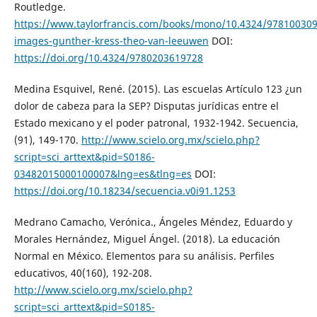
Routledge.
https://www.taylorfrancis.com/books/mono/10.4324/97810030
images-gunther-kress-theo-van-leeuwen
DOI:
https://doi.org/10.4324/9780203619728
Medina Esquivel, René. (2015). Las escuelas Artículo 123 ¿un
dolor de cabeza para la SEP? Disputas jurídicas entre el
Estado mexicano y el poder patronal, 1932-1942. Secuencia,
(91), 149-170.
http://www.scielo.org.mx/scielo.php?
script=sci_arttext&pid=S0186-
03482015000100007&lng=es&tlng=es
DOI:
https://doi.org/10.18234/secuencia.v0i91.1253
Medrano Camacho, Verónica., Ángeles Méndez, Eduardo y
Morales Hernández, Miguel Ángel. (2018). La educación
Normal en México. Elementos para su análisis. Perfiles
educativos, 40(160), 192-208.
http://www.scielo.org.mx/scielo.php?
script=sci_arttext&pid=S0185-