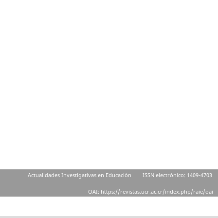
Actualidades Investigativas en Educación
ISSN electrónico: 1409-4703
OAI: https://revistas.ucr.ac.cr/index.php/raie/oai