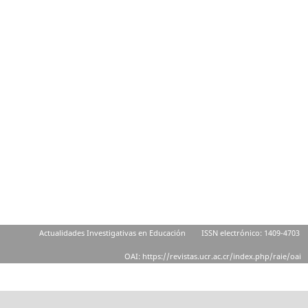
Actualidades Investigativas en Educación
ISSN electrónico: 1409-4703
OAI: https://revistas.ucr.ac.cr/index.php/raie/oai