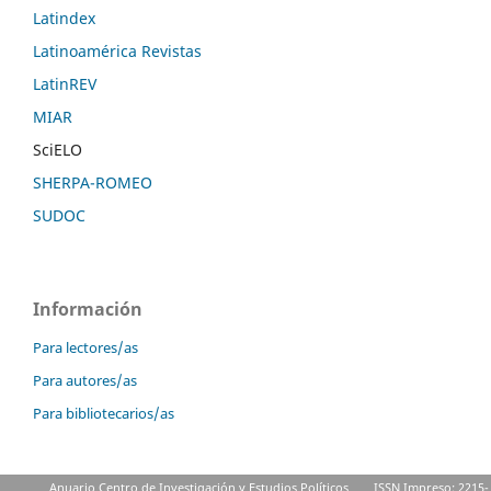
Latindex
Latinoamérica Revistas
LatinREV
MIAR
SciELO
SHERPA-ROMEO
SUDOC
Información
Para lectores/as
Para autores/as
Para bibliotecarios/as
Anuario Centro de Investigación y Estudios Políticos
ISSN Impreso: 2215-