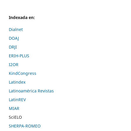
Indexada en:
Dialnet
DOAJ
DRJI
ERIH-PLUS
I2OR
KindCongress
Latindex
Latinoamérica Revistas
LatinREV
MIAR
SciELO
SHERPA-ROMEO