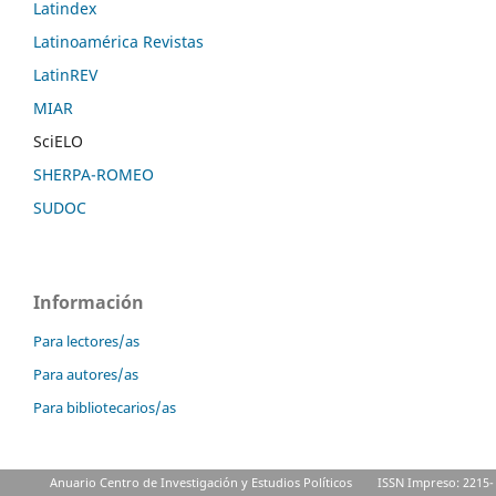
Latindex
Latinoamérica Revistas
LatinREV
MIAR
SciELO
SHERPA-ROMEO
SUDOC
Información
Para lectores/as
Para autores/as
Para bibliotecarios/as
Anuario Centro de Investigación y Estudios Políticos
ISSN Impreso: 2215-