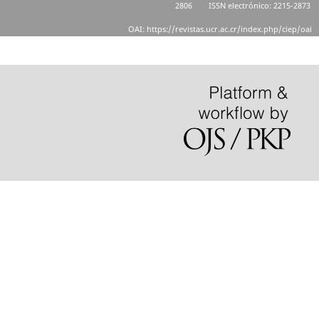
2806
ISSN electrónico: 2215-2873
OAI: https://revistas.ucr.ac.cr/index.php/ciep/oai