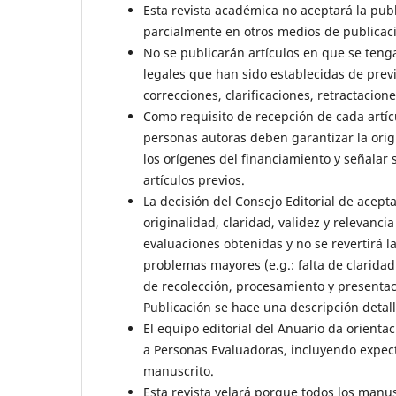
Esta revista académica no aceptará la pub
parcialmente en otros medios de publicaci
No se publicarán artículos en que se teng
legales que han sido establecidas de previ
correcciones, clarificaciones, retractacion
Como requisito de recepción de cada artíc
personas autoras deben garantizar la origin
los orígenes del financiamiento y señalar s
artículos previos.
La decisión del Consejo Editorial de acepta
originalidad, claridad, validez y relevanci
evaluaciones obtenidas y no se revertirá l
problemas mayores (e.g.: falta de claridad 
de recolección, procesamiento y presentac
Publicación se hace una descripción detall
El equipo editorial del Anuario da orient
a Personas Evaluadoras, incluyendo expect
manuscrito.
Esta revista velará porque todos los manu