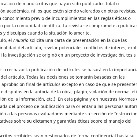
licación de manuscritos que hayan sido publicados total o
ón académica, ni los que estén siendo valorados en otras revistas.
a conocimiento previo de incumplimientos en las reglas éticas o
o por la comunidad científica. La revista se compromete a publica
es y disculpas cuando la situación lo amerite.
ulo, el
Anuario
solicita una carta de presentación en la que las
alidad del artículo, revelar potenciales conflictos de interés, expl
i la investigación se originó en un proyecto de investigación, tesis
r o rechazar la publicación de artículos se basará en la importanci
a del artículo. Todas las decisiones se tomarán basadas en las
a aprobación final de artículos excepto en caso de que se presente
o disputas en la autoría de la obra, plagio, violación de normas ét
ión de la información, etc.). En esta página y en nuestras Normas
ada del proceso de publicación para orientar a las personas autor
ación a las personas evaluadoras mediante su sección de Instruccio
ativas sobre su dictamen y garantías éticas sobre el manejo del
scritos recibidos sean gestionados de forma confidencial hasta su