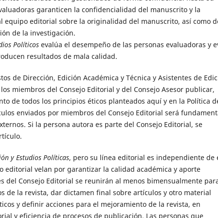
valuadoras garanticen la confidencialidad del manuscrito y la
l equipo editorial sobre la originalidad del manuscrito, así como d
ión de la investigación.
ios Políticos
evalúa el desempeño de las personas evaluadoras y e
roducen resultados de mala calidad.
tos de Dirección, Edición Académica y Técnica y Asistentes de Edic
a los miembros del Consejo Editorial y del Consejo Asesor publicar,
to de todos los principios éticos planteados aquí y en la Política d
tículos enviados por miembros del Consejo Editorial será fundamen
ternos. Si la persona autora es parte del Consejo Editorial, se
tículo.
ón y Estudios Políticas
, pero su línea editorial es independiente de 
 editorial velan por garantizar la calidad académica y aporte
ntes del Consejo Editorial se reunirán al menos bimensualmente par
 de la revista, dar dictamen final sobre artículos y otro material
cos y definir acciones para el mejoramiento de la revista, en
rial y eficiencia de procesos de publicación. Las personas que