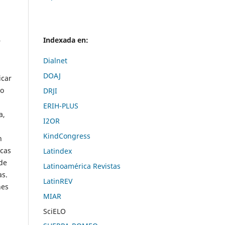
Indexada en:
r
Dialnet
DOAJ
icar
 o
DRJI
ERIH-PLUS
a,
I2OR
KindCongress
n
icas
Latindex
 de
Latinoamérica Revistas
as.
LatinREV
nes
MIAR
SciELO