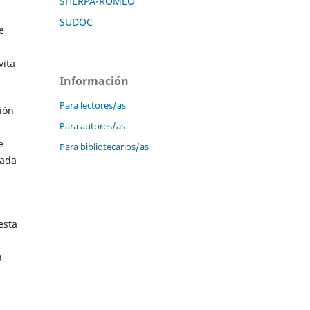
SHERPA-ROMEO
SUDOC
e
vita
Información
Para lectores/as
ión
Para autores/as
e
Para bibliotecarios/as
tada
esta
a