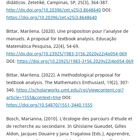
didáticos. Zetetiké, Campinas, SP, 25(3), 364-387.
http://dx.doi.org/10.20396/zet.v25i3.8648640
DOI:
https://doi.org/10.20396/zet.v25i3.8648640
Bittar, Marilena. (2020). Une proposition pour l’analyse de
manuels. A proposal for textbook analysis. Educação
Matemática Pesquisa, 22(4), 54-69.
http://dx.doi.org/10.23925/1983-3156.2020v22i4p054-069
DOI:
https://doi.org/10.23925/1983-3156.2020v22i4p054-069
Bittar, Marilena. (2022). A methodological proposal for
textbook analysis. The Mathematics Enthusiast, 19(2), 307-
340.
https://scholarworks.umt.edu/cgi/viewcontent.cgi?
article=1555&context=tme
DOI:
https://doi.org/10.54870/1551-3440.1555
Bosch, Marianna. (2010). L’écologie des parcours d’étude et
de recherche au secondaire. In Ghislaine Gueudet, Gilles
Aldon, Jacques Douaire y Jana Tragalova (Eds.), Apprendre,