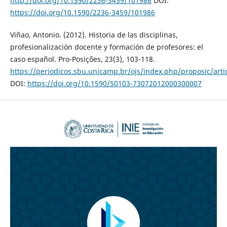
http://doi.org/10.1590/2236-3459/101986
DOI:
https://doi.org/10.1590/2236-3459/101986
Viñao, Antonio. (2012). Historia de las disciplinas,
profesionalización docente y formación de profesores: el
caso español. Pro-Posições, 23(3), 103-118.
https://periodicos.sbu.unicamp.br/ojs/index.php/proposic/art
DOI:
https://doi.org/10.1590/S0103-73072012000300007