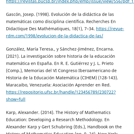
https://revistas.pucsp.br/index.php/emp/issue/view/556/pdf_1
Gascón, Josep. (1998). Evolución de la didáctica de las
matemáticas como disciplina científica. Recherches En
Didactique Des Mathématiques, 18(1), 7–34.
https://revue-
rdm.com/1998/evolucion-de-la-didactica-de-las/
González, María Teresa., y Sánchez-Jiménez, Encarna.
(2021). La investigación sobre historia de la educación
matemática en España. En R. E. Gutiérrez y J. L. Prieto
(Comp.), Memorias del VI Congreso Iberoamericano de
Historia de la Educación Matemática (CIHEM) (128-143).
Maracaibo, Venezuela: Asociación Aprender en Red.
https://repositorio.ufsc.br/handle/123456789/230722?
show=full
Karp, Alexander. (2014). The History of Mathematics
Education: Developing a Research Methodology. En
Alexander Karp y Gert Schubring (Eds.), Handbook on the
History of Mathematics Education (pp. 9- 24). New York: