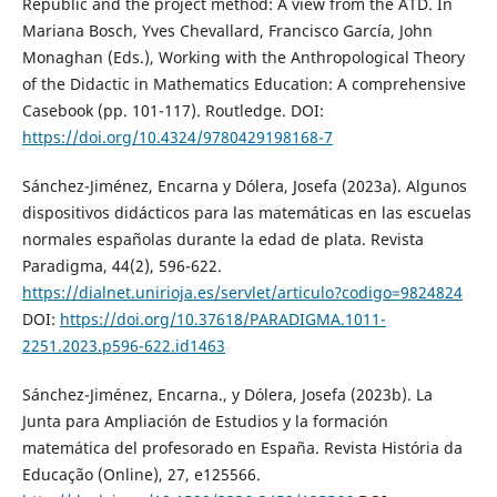
Republic and the project method: A view from the ATD. In
Mariana Bosch, Yves Chevallard, Francisco García, John
Monaghan (Eds.), Working with the Anthropological Theory
of the Didactic in Mathematics Education: A comprehensive
Casebook (pp. 101-117). Routledge. DOI:
https://doi.org/10.4324/9780429198168-7
Sánchez-Jiménez, Encarna y Dólera, Josefa (2023a). Algunos
dispositivos didácticos para las matemáticas en las escuelas
normales españolas durante la edad de plata. Revista
Paradigma, 44(2), 596-622.
https://dialnet.unirioja.es/servlet/articulo?codigo=9824824
DOI:
https://doi.org/10.37618/PARADIGMA.1011-
2251.2023.p596-622.id1463
Sánchez-Jiménez, Encarna., y Dólera, Josefa (2023b). La
Junta para Ampliación de Estudios y la formación
matemática del profesorado en España. Revista História da
Educação (Online), 27, e125566.