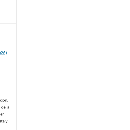
026)
ción,
 de la
 en
sta y