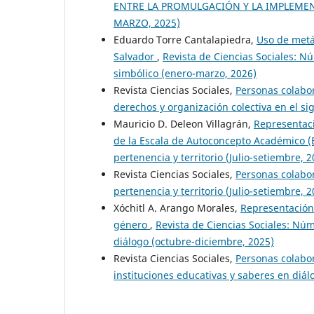
ENTRE LA PROMULGACIÓN Y LA IMPLEME
MARZO, 2025)
Eduardo Torre Cantalapiedra,
Uso de metá
Salvador
,
Revista de Ciencias Sociales: N
simbólico (enero-marzo, 2026)
Revista Ciencias Sociales,
Personas colab
derechos y organización colectiva en el sig
Mauricio D. Deleon Villagrán,
Representaci
de la Escala de Autoconcepto Académico 
pertenencia y territorio (Julio-setiembre, 2
Revista Ciencias Sociales,
Personas colab
pertenencia y territorio (Julio-setiembre, 2
Xóchitl A. Arango Morales,
Representación 
género
,
Revista de Ciencias Sociales: Núm
diálogo (octubre-diciembre, 2025)
Revista Ciencias Sociales,
Personas colab
instituciones educativas y saberes en diá