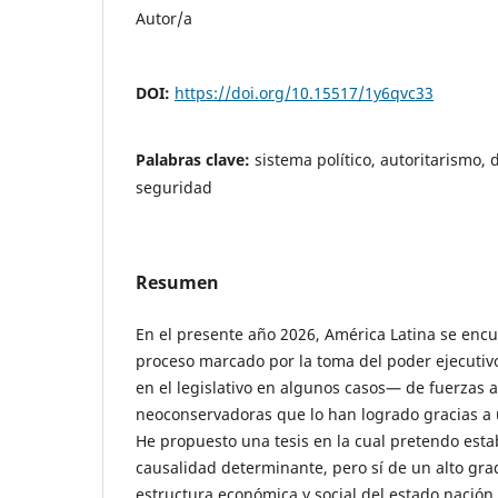
Autor/a
DOI:
https://doi.org/10.15517/1y6qvc33
Palabras clave:
sistema político, autoritarismo, 
seguridad
Resumen
En el presente año 2026, América Latina se enc
proceso marcado por la toma del poder ejecutiv
en el legislativo en algunos casos— de fuerzas au
neoconservadoras que lo han logrado gracias a u
He propuesto una tesis en la cual pretendo esta
causalidad determinante, pero sí de un alto grad
estructura económica y social del estado nación