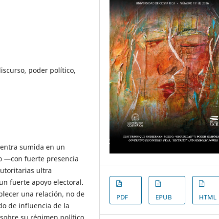
discurso, poder político,
uentra sumida en un
o —con fuerte presencia
toritarias ultra
n fuerte apoyo electoral.
blecer una relación, no de
PDF
EPUB
HTML
o de influencia de la
 sobre su régimen político