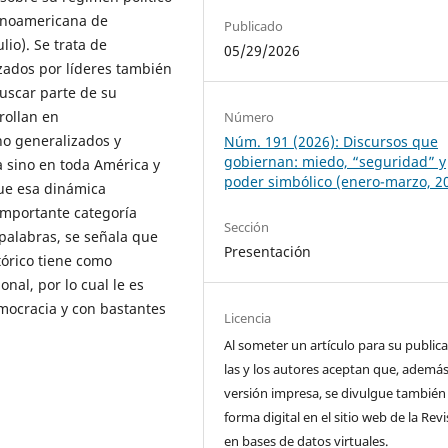
tinoamericana de
Publicado
lio). Se trata de
05/29/2026
ados por líderes también
buscar parte de su
rollan en
Número
ino generalizados y
Núm. 191 (2026): Discursos que
gobiernan: miedo, “seguridad” y
a sino en toda América y
poder simbólico (enero-marzo, 2
que esa dinámica
importante categoría
Sección
palabras, se señala que
Presentación
tórico tiene como
nal, por lo cual le es
mocracia y con bastantes
Licencia
Al someter un artículo para su publica
las y los autores aceptan que, además
versión impresa, se divulgue también
forma digital en el sitio web de la Revi
en bases de datos virtuales.