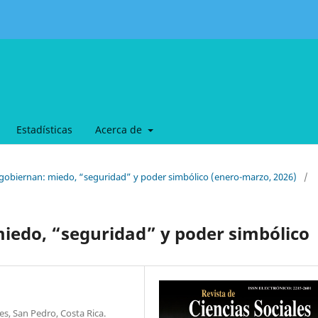
Estadísticas
Acerca de
 gobiernan: miedo, “seguridad” y poder simbólico (enero-marzo, 2026)
/
iedo, “seguridad” y poder simbólico
les, San Pedro, Costa Rica.