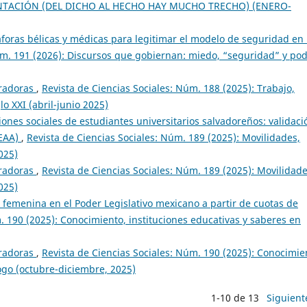
NTACIÓN (DEL DICHO AL HECHO HAY MUCHO TRECHO) (ENERO-
foras bélicas y médicas para legitimar el modelo de seguridad en 
úm. 191 (2026): Discursos que gobiernan: miedo, “seguridad” y po
oradoras
,
Revista de Ciencias Sociales: Núm. 188 (2025): Trabajo,
lo XXI (abril-junio 2025)
ones sociales de estudiantes universitarios salvadoreños: validaci
(EAA)
,
Revista de Ciencias Sociales: Núm. 189 (2025): Movilidades,
025)
oradoras
,
Revista de Ciencias Sociales: Núm. 189 (2025): Movilidade
025)
femenina en el Poder Legislativo mexicano a partir de cuotas de
. 190 (2025): Conocimiento, instituciones educativas y saberes en
oradoras
,
Revista de Ciencias Sociales: Núm. 190 (2025): Conocimie
logo (octubre-diciembre, 2025)
1-10 de 13
Siguient