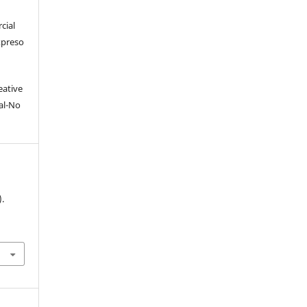
cial
xpreso
eative
al-No
.